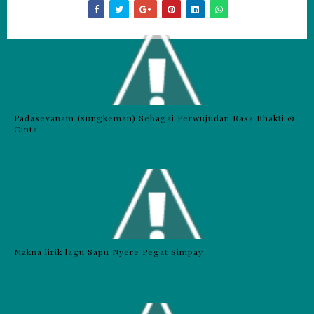
Padasevanam (sungkeman) Sebagai Perwujudan Rasa Bhakti &
Cinta
Makna lirik lagu Sapu Nyere Pegat Simpay