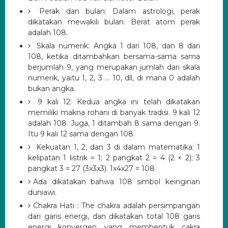
Perak dan bulan: Dalam astrologi, perak
dikatakan mewakili bulan.
Berat atom perak
adalah 108.
Skala numerik: Angka 1 dari 108, dan 8 dari
108, ketika ditambahkan bersama-sama sama
berjumlah 9, yang merupakan jumlah dari skala
numerik, yaitu 1, 2, 3 ... 10, dll, di mana 0 adalah
bukan angka.
9 kali 12: Kedua angka ini telah dikatakan
memiliki makna rohani di banyak tradisi.
9 kali 12
adalah 108. Juga, 1 ditambah 8 sama dengan 9.
Itu 9 kali 12 sama dengan 108.
Kekuatan 1, 2, dan 3 di dalam matematika: 1
kelipatan 1 listrik = 1;
2 pangkat 2 = 4 (2 × 2);
3
pangkat 3 = 27 (3x3x3).
1x4x27 = 108
Ada dikatakan bahwa 108 simbol keinginan
duniawi.
Chakra Hati : The chakra adalah persimpangan
dari garis energi, dan dikatakan total 108 garis
energi konvergen yang membentuk cakra