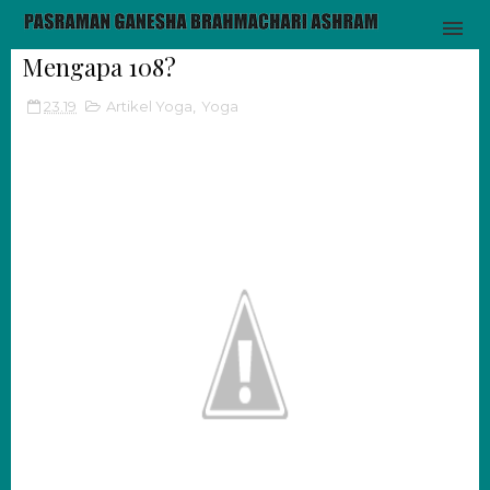
Mengapa 108?
23.19
Artikel Yoga
,
Yoga