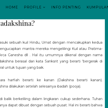
HOME
PROFILE
INFO PENTING
KUMPULAN
radakshina?
asuki sebuah kuil Hindu, Umat dengan mencakupkan kedua
engucapkan mantra mereka mengelilingi Kuil atau Pratima-
Arca Ganesha dll .
Hal itu umumnya dikenal dengan nama
dakshina berasal dari kata Sanksrit yang berarti 'bergerak di
ral untuk tujuan yang baik.
ara harfiah berarti: ke kanan (Dakshina berarti kanan).
hina dilakukan setelah selesainya ibadah (pooja).
i balik berkeliling dalam lingkaran cukup sederhana.
Tuhan
hanya dapat dibuat dengan sebuah pusat. Hal ini
berarti bahwa