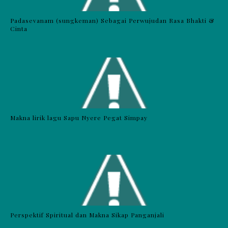
Padasevanam (sungkeman) Sebagai Perwujudan Rasa Bhakti &
Cinta
Makna lirik lagu Sapu Nyere Pegat Simpay
Perspektif Spiritual dan Makna Sikap Panganjali