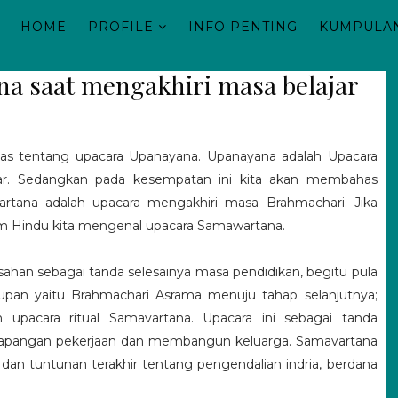
HOME
PROFILE
INFO PENTING
KUMPULAN
a saat mengakhiri masa belajar
has tentang upacara Upanayana. Upanayana adalah Upacara
ar. Sedangkan pada kesempatan ini kita akan membahas
rtana adalah upacara mengakhiri masa Brahmachari. Jika
am Hindu kita mengenal upacara Samawartana.
sahan sebagai tanda selesainya masa pendidikan, begitu pula
upan yaitu Brahmachari Asrama menuju tahap selanjutnya;
upacara ritual Samavartana. Upacara ini sebagai tanda
 lapangan pekerjaan dan membangun keluarga. Samavartana
an tuntunan terakhir tentang pengendalian indria, berdana