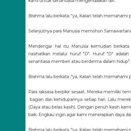
kami untuk senantiasa mengendalikan diri.
Brahma lalu berkata: "ya, Kalian telah memahami 
Selanjutnya para Manusia memohon Samawartana k
Mendengar hal itu Manusia kemudian berkat
nasihatkan melalui huruf "D". Huruf "D" ada
senantiasa memberi atau berderma dalam hidup".
Brahma lalu berkata :"ya, Kalian telah memahami 
Para raksasa berpikir sesaat. Mereka memiliki 
bagian dari kehidupannya setiap hari. Lalu mere
(Daya atau belas kasih). Dengan penuh kasih kami
baik. Engkau ingin agar kami menerapkan daya dal
Brahma lalu berkata :"ya, Kalian telah memahami 