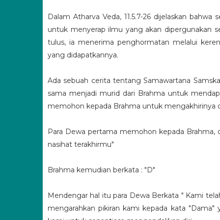
Dalam Atharva Veda, 11.5.7-26 dijelaskan ba
untuk menyerap ilmu yang akan dipergunakan se
tulus, ia menerima penghormatan melalui ker
yang didapatkannya.
Ada sebuah cerita tentang Samawartana Samskar
sama menjadi murid dari Brahma untuk mendapa
memohon kepada Brahma untuk mengakhirinya de
Para Dewa pertama memohon kepada Brahma, dan
nasihat terakhirmu"
Brahma kemudian berkata : "D"
Mendengar hal itu para Dewa Berkata " Kami t
mengarahkan pikiran kami kepada kata "Dama" y