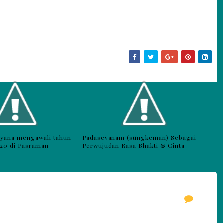
ayana mengawali tahun
Padasevanam (sungkeman) Sebagai
020 di Pasraman
Perwujudan Rasa Bhakti & Cinta