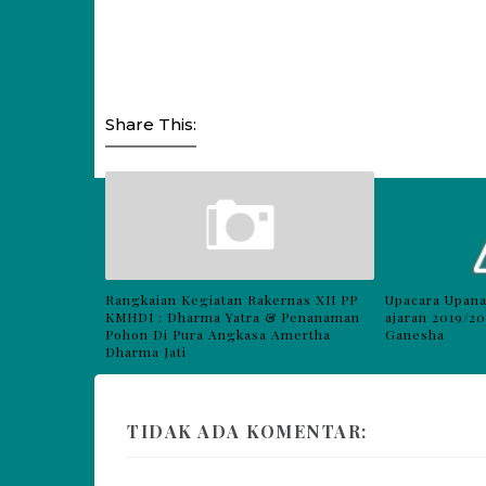
Share This:
Rangkaian Kegiatan Rakernas XII PP
Upacara Upan
KMHDI : Dharma Yatra & Penanaman
ajaran 2019/2
Pohon Di Pura Angkasa Amertha
Ganesha
Dharma Jati
TIDAK ADA KOMENTAR: