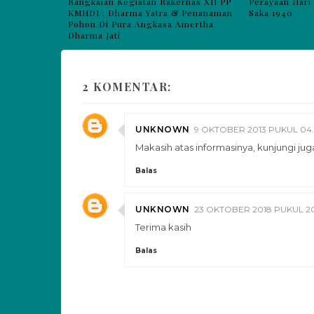
Rangkaian Kegiatan Rakernas XII PP
Perayaan Hari
KMHDI : Dharma Yatra & Penanaman
Saka 1940
Pohon Di Pura Angkasa Amertha
Dharma Jati
2 KOMENTAR:
UNKNOWN
9 OKTOBER 2013 PUKUL 04
Makasih atas informasinya, kunjungi j
Balas
UNKNOWN
23 OKTOBER 2018 PUKUL 2
Terima kasih
Balas