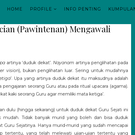
HOME
PROFILE
INFO PENTING
KUMPULAN
cian (Pawintenan) Mengawali
pa
artinya ‘duduk dekat’.
Nayanam
artinya penglihatan pada
er vision
), bukan penglihatan luar. Sering untuk mudahnya
etiga
’. Upa yang artinya duduk dekat itu maksudnya adalah
a pengajaran seorang Guru atau pada ritual upacara (agama).
kat kaki seorang Guru agar memiliki mata ketiga’.
n dulu (hingga sekarang) untuk duduk dekat Guru Sejati ini
ak mudah. Tidak banyak murid yang boleh dan bisa duduk
t Guru Sejatinya. Hanya murid-murid yang sudah mencapai
p tertentu, yang telah melewati ujian-ujian tertentu yang