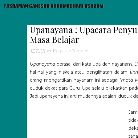
Upanayana : Upacara Penyu
Masa Belajar
21.25
Kegiatan Tempek
Upanayana
berasal dari kata upa dan nayanam.
U
hal-hal yang niskala atau penglihatan dalam (
inn
orang mengartikan nayanam ini sebagai ‘
mata k
duduk dekat para Guru. Upa selalu dilekatkan pad
Jadi upanayana ini arti mudahnya adalah ‘duduk de
Jama
tid
deka
taha