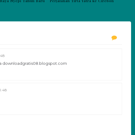
 Raya Nyepi Tahun Baru
Perjalanan Tirta Yatra ke Cirebon
.48
uga downloadgratis08.blogspot.com
0.48