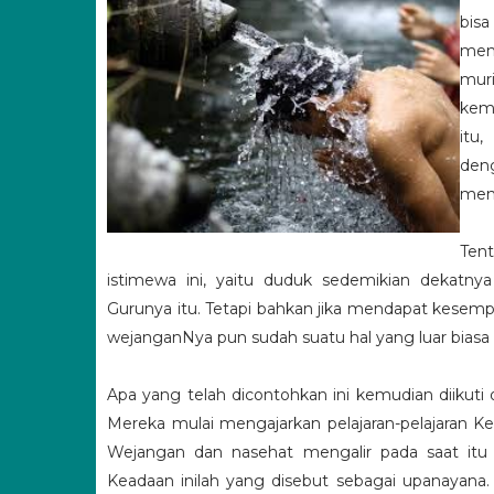
bis
meny
muri
kemu
itu
den
mend
Tent
istimewa ini, yaitu duduk sedemikian dekatn
Gurunya itu. Tetapi bahkan jika mendapat kese
wejanganNya pun sudah suatu hal yang luar biasa
Apa yang telah dicontohkan ini kemudian diikuti
Mereka mulai mengajarkan pelajaran-pelajaran 
Wejangan dan nasehat mengalir pada saat itu
Keadaan inilah yang disebut sebagai upanayan