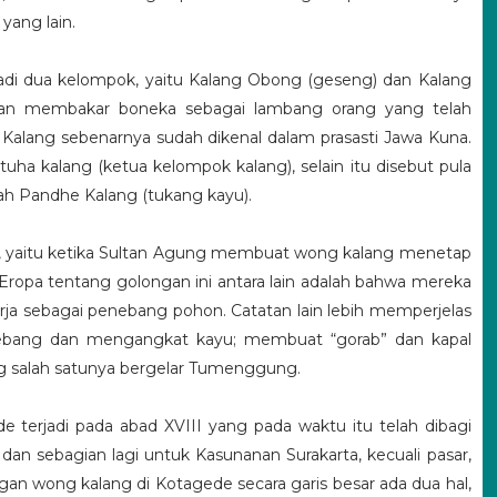
ang lain.
di dua kelompok, yaitu Kalang Obong (geseng) dan Kalang
an membakar boneka sebagai lambang orang yang telah
 Kalang sebenarnya sudah dikenal dalam prasasti Jawa Kuna.
tuha kalang (ketua kelompok kalang), selain itu disebut pula
ah Pandhe Kalang (tukang kayu).
i, yaitu ketika Sultan Agung membuat wong kalang menetap
Eropa tentang golongan ini antara lain adalah bahwa mereka
ja sebagai penebang pohon. Catatan lain lebih memperjelas
nebang dan mengangkat kayu; membuat “gorab” dan kapal
ng salah satunya bergelar Tumenggung.
terjadi pada abad XVIII yang pada waktu itu telah dibagi
dan sebagian lagi untuk Kasunanan Surakarta, kecuali pasar,
n wong kalang di Kotagede secara garis besar ada dua hal,