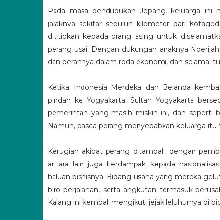
Pada masa pendudukan Jepang, keluarga ini 
jaraknya sekitar sepuluh kilometer dari Kotage
dititipkan kepada orang asing untuk diselamatka
perang usai. Dengan dukungan anaknya Noerija
dan perannya dalam roda ekonomi, dan selama it
Ketika Indonesia Merdeka dan Belanda kembal
pindah ke Yogyakarta. Sultan Yogyakarta ber
pemerintah yang masih miskin ini, dan seperti 
Namun, pasca perang menyebabkan keluarga itu ter
Kerugian akibat perang ditambah dengan pemba
antara lain juga berdampak kepada nasionalis
haluan bisnisnya. Bidang usaha yang mereka gelut
biro perjalanan, serta angkutan termasuk perusa
Kalang ini kembali mengikuti jejak leluhurnya di 