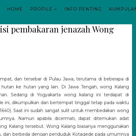
HOME
PROFILE
INFO PENTING
KUMPULAN
disi pembakaran jenazah Wong
pat, dan tersebar di Pulau Jawa, terutama di beberapa di
hutan ke hutan yang lain. Di Jawa Tengah, wong Kalang
anan. Sedang di Yogyakarta wong kalang ini terdapat di
 ini, dikumpulkan dan bertempat tinggal tetap pada waktu
1640). Saat ini sudah sangat sulit untuk membedakan wong
nya. Namun apabila dicermati, dapat ditemukan adat
wong Kalang tersebut. Wong Kalang biasanya menggunakan
wah, dan berbeda dengan penduduk Kotagede pada umumnya