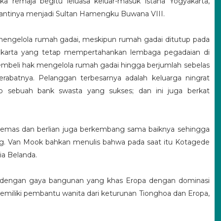
ka remaja begitu leluasa keluar-masuk istana Yogyakarta,
ntinya menjadi Sultan Hamengku Buwana VIII.
mengelola rumah gadai, meskipun rumah gadai ditutup pada
urakarta yang tetap mempertahankan lembaga pegadaian di
mbeli hak mengelola rumah gadai hingga berjumlah sebelas
erabatnya. Pelanggan terbesarnya adalah keluarga ningrat
p sebuah bank swasta yang sukses; dan ini juga berkat
an emas dan berlian juga berkembang sama baiknya sehingga
ng. Van Mook bahkan menulis bahwa pada saat itu Kotagede
ia Belanda.
 dengan gaya bangunan yang khas Eropa dengan dominasi
iliki pembantu wanita dari keturunan Tionghoa dan Eropa,