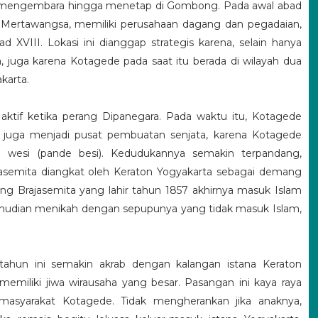
ya mengembara hingga menetap di Gombong. Pada awal abad
tu Mertawangsa, memiliki perusahaan dagang dan pegadaian,
 XVIII. Lokasi ini dianggap strategis karena, selain hanya
, juga karena Kotagede pada saat itu berada di wilayah dua
karta.
n aktif ketika perang Dipanegara. Pada waktu itu, Kotagede
 juga menjadi pusat pembuatan senjata, karena Kotagede
 wesi (pande besi). Kedudukannya semakin terpandang,
asemita diangkat oleh Keraton Yogyakarta sebagai demang
g Brajasemita yang lahir tahun 1857 akhirnya masuk Islam
mudian menikah dengan sepupunya yang tidak masuk Islam,
ahun ini semakin akrab dengan kalangan istana Keraton
miliki jiwa wirausaha yang besar. Pasangan ini kaya raya
 masyarakat Kotagede. Tidak mengherankan jika anaknya,