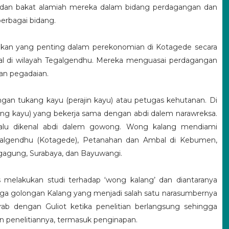
, dan bakat alamiah mereka dalam bidang perdagangan dan
erbagai bidang.
kan yang penting dalam perekonomian di Kotagede secara
al di wilayah Tegalgendhu. Mereka menguasai perdagangan
dan pegadaian.
gan tukang kayu (perajin kayu) atau petugas kehutanan. Di
kang kayu) yang bekerja sama dengan abdi dalem narawreksa.
lalu dikenal abdi dalem gowong. Wong kalang mendiami
egalgendhu (Kotagede), Petanahan dan Ambal di Kebumen,
gagung, Surabaya, dan Bayuwangi.
us melakukan studi terhadap ‘wong kalang’ dan diantaranya
ga golongan Kalang yang menjadi salah satu narasumbernya
krab dengan Guliot ketika penelitian berlangsung sehingga
n penelitiannya, termasuk penginapan.