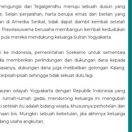
mengungsi dari Tegalgendhu menuju sebuah dusun yang
de. Selain penjarahan, harta berupa emas dan berlian yang
n di Amerika Serikat, tidak dapat diambil kembali setelah
h, Prawirasuwarna berusaha membangun kembali kedudukan
u pula mereka mendukung keluarga Sultan Yogyakarta.
i ke Indonesia, pemerintahan Soekarno untuk sementara
sedia memberikan perlindungan dan dukungan dana kepada
biasanya, dukungan dana juga melibatkan golongan Kalang.
pisah-pisah sehingga tidak sekuat dulu lagi.
uran wilayah Yogyakarta dengan Republik Indonesia yang
asi rumah-rumah gadai, mendorong keluarga ini mengubah
i setelah itu adalah bidang wisata, khususnya perhotelan dan
haan bis. Mungkin sebuah kebetulan, jika akhirnya keluarga
bidang usaha angkutan.