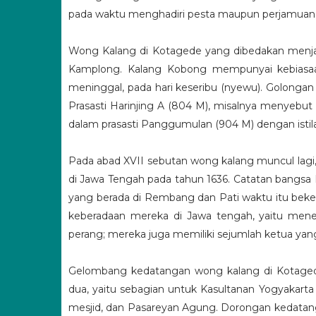
pada waktu menghadiri pesta maupun perjamuan y
Wong Kalang di Kotagede yang dibedakan menja
Kamplong. Kalang Kobong mempunyai kebiasa
meninggal, pada hari keseribu (nyewu). Golongan
Prasasti Harinjing A (804 M), misalnya menyebut 
dalam prasasti Panggumulan (904 M) dengan istil
Pada abad XVII sebutan wong kalang muncul lag
di Jawa Tengah pada tahun 1636. Catatan bangsa 
yang berada di Rembang dan Pati waktu itu beker
keberadaan mereka di Jawa tengah, yaitu me
perang; mereka juga memiliki sejumlah ketua ya
Gelombang kedatangan wong kalang di Kotagede 
dua, yaitu sebagian untuk Kasultanan Yogyakarta 
mesjid, dan Pasareyan Agung. Dorongan kedatanga