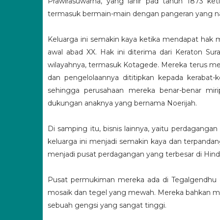
Prawirasuwarna, yang lahir pad tahun 1873 keti
termasuk bermain-main dengan pangeran yang na
Keluarga ini semakin kaya ketika mendapat hak 
awal abad XX. Hak ini diterima dari Keraton S
wilayahnya, termasuk Kotagede. Mereka terus me
dan pengelolaannya dititipkan kepada kerabat-k
sehingga perusahaan mereka benar-benar miri
dukungan anaknya yang bernama Noerijah.
Di samping itu, bisnis lainnya, yaitu perdagang
keluarga ini menjadi semakin kaya dan terpanda
menjadi pusat perdagangan yang terbesar di Hind
Pusat permukiman mereka ada di Tegalgendhu
mosaik dan tegel yang mewah. Mereka bahkan mem
sebuah gengsi yang sangat tinggi.