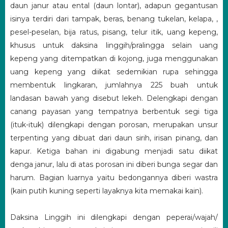
daun janur atau ental (daun lontar), adapun gegantusan
isinya terdiri dari tampak, beras, benang tukelan, kelapa, ,
pesel-peselan, bija ratus, pisang, telur itik, uang kepeng,
khusus untuk daksina linggih/pralingga selain uang
kepeng yang ditempatkan di kojong, juga menggunakan
uang kepeng yang diikat sedemikian rupa sehingga
membentuk lingkaran, jumlahnya 225 buah untuk
landasan bawah yang disebut lekeh. Delengkapi dengan
canang payasan yang tempatnya berbentuk segi tiga
(ituk-ituk) dilengkapi dengan porosan, merupakan unsur
terpenting yang dibuat dari daun sirih, irisan pinang, dan
kapur. Ketiga bahan ini digabung menjadi satu diikat
denga janur, lalu di atas porosan ini diberi bunga segar dan
harum. Bagian luarnya yaitu bedongannya diberi wastra
(kain putih kuning seperti layaknya kita memakai kain).
Daksina Linggih ini dilengkapi dengan peperai/wajah/