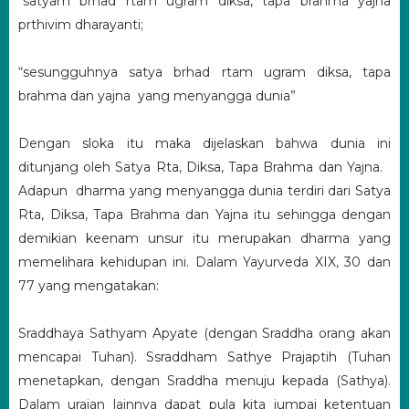
“satyam brhad rtam ugram diksa, tapa brahma yajna
prthivim dharayanti;
“sesungguhnya satya brhad rtam ugram diksa, tapa
brahma dan yajna yang menyangga dunia”
Dengan sloka itu maka dijelaskan bahwa dunia ini
ditunjang oleh Satya Rta, Diksa, Tapa Brahma dan Yajna.
Adapun dharma yang menyangga dunia terdiri dari Satya
Rta, Diksa, Tapa Brahma dan Yajna itu sehingga dengan
demikian keenam unsur itu merupakan dharma yang
memelihara kehidupan ini. Dalam Yayurveda XIX, 30 dan
77 yang mengatakan:
Sraddhaya Sathyam Apyate (dengan Sraddha orang akan
mencapai Tuhan). Ssraddham Sathye Prajaptih (Tuhan
menetapkan, dengan Sraddha menuju kepada (Sathya).
Dalam uraian lainnya dapat pula kita jumpai ketentuan