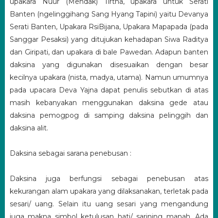
upakara Nuur (Mendak) Tirtha, upakara untuk Serati
Banten (ngelinggihang Sang Hyang Tapini) yaitu Devanya
Serati Banten, Upakara RsiBijana, Upakara Mapapada (pada
Sanggar Pesaksi) yang ditujukan kehadapan Siwa Raditya
dan Giripati, dan upakara di bale Pawedan. Adapun banten
daksina yang digunakan disesuaikan dengan besar
kecilnya upakara (nista, madya, utama). Namun umumnya
pada upacara Deva Yajna dapat penulis sebutkan di atas
masih kebanyakan menggunakan daksina gede atau
daksina pemogpog di samping daksina pelinggih dan
daksina alit.
Daksina sebagai sarana penebusan :
Daksina juga berfungsi sebagai penebusan atas
kekurangan alam upakara yang dilaksanakan, terletak pada
sesari/ uang. Selain itu uang sesari yang mengandung
juga makna simbol ketulusan hati/ sarining manah. Ada